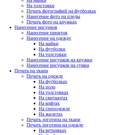
На майки
На толстовки
Печать фотографий на футболках
Нанесение фото на пледы
Печать фото на кружках
Нанесение рисунков
Нанесение принтов
Нанесение на одежду
На майки
На футболки
На толстовки
Нанесение рисунков на кружки
Нанесение рисунков на сумки
Печать на ткани
Печать на одежде
На футболках
На поло
На толстовках
На свитшотах
На кофтах
На спецодежде
На жилетах
Печать логотипа на ткани
Печать логотипа на одежде
На ветровках