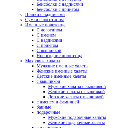
Бейсболки с надписями
Бейсболки с принтом
Шапки с надписями
Сумки с логотипом
Именные полотенца
С логотипом
С именем
С надписями
С принтом
С вышивкой
Новогодние полотенца
Махровые халаты
Мужские именные халаты
Женские именные халаты
Детские именные халаты
с вышивкой
Мужские халаты с вышивкой
Женские халаты с вышивкой
Детские халаты с вышивкой
с именем и фамилией
банные
подарочные
Мужские подарочные халаты
Женские подарочные халаты
с надписями