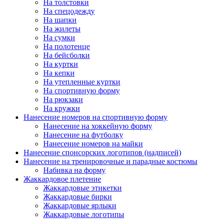
На толстовки
На спецодежду
На шапки
На жилеты
На сумки
На полотенце
На бейсболки
На куртки
На кепки
На утепленные куртки
На спортивную форму
На рюкзаки
На кружки
Нанесение номеров на спортивную форму
Нанесение на хоккейную форму
Нанесение на футболку
Нанесение номеров на майки
Нанесение спонсорских логотипов (надписей)
Нанесение на тренировочные и парадные костюмы
Набивка на форму
Жаккардовое плетение
Жаккардовые этикетки
Жаккардовые бирки
Жаккардовые ярлыки
Жаккардовые логотипы