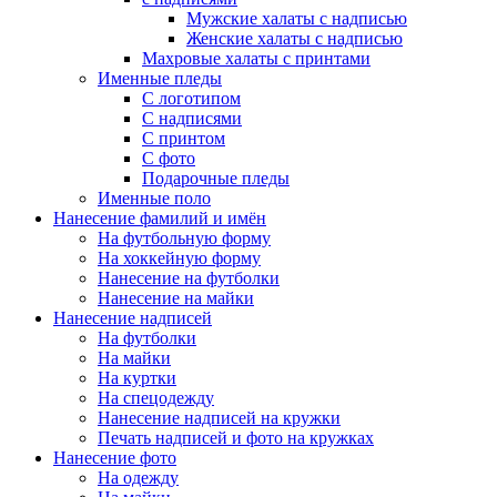
Мужские халаты с надписью
Женские халаты с надписью
Махровые халаты с принтами
Именные пледы
С логотипом
С надписями
С принтом
С фото
Подарочные пледы
Именные поло
Нанесение фамилий и имён
На футбольную форму
На хоккейную форму
Нанесение на футболки
Нанесение на майки
Нанесение надписей
На футболки
На майки
На куртки
На спецодежду
Нанесение надписей на кружки
Печать надписей и фото на кружках
Нанесение фото
На одежду