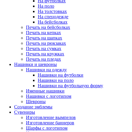
На футболках
На поло
На толстовках
На спецодежде
На бейсболках
Печать на бейсболках
Печать на кепках
Печать на шапках
Печать на рюкзаках
Печать на сумках
Печать на кружках
Печать на пледах
Нашивки и шевроны
Нашивки на одежду
Нашивки на футболки
Нашивки на поло
Нашивки на футбольную форму
Именные нашивки
Нашивки с логотипом
Шевроны
Создание эмблемы
Сувениры
Изготовление вымпелов
Изготовление баннеров
Шарфы с логотипом