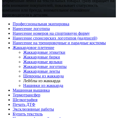
Фирменный лейбл на текстильных товарах сразу обращает на
себя внимание покупателей, показывает статусность
компании или бренда, внимательное отношение
производителя к деталям.
Профессиональная экипировка
Нанесение логотипа
Нанесение номеров на спортивную форму
Нанесение спонсорских логотипов (надписей)
Нанесение на тренировочные и парадные костюмы
Жаккардовое плетение
Жаккардовые этикетки
Жаккардовые бирки
Жаккардовые ярлыки
Жаккардовые логотипы
Жаккардовые ленты
Шевроны из жаккарда
Лейблы из жаккарда
Нашивки из жаккарда
Машинная вышивка
Термотрансфер
Шелкография
Печать ДТФ
Эксклюзивные работы
Купить текстиль