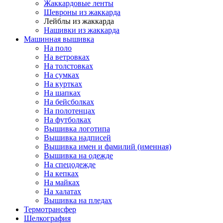
Жаккардовые ленты
Шевроны из жаккарда
Лейблы из жаккарда
Нашивки из жаккарда
Машинная вышивка
На поло
На ветровках
На толстовках
На сумках
На куртках
На шапках
На бейсболках
На полотенцах
На футболках
Вышивка логотипа
Вышивка надписей
Вышивка имен и фамилий (именная)
Вышивка на одежде
На спецодежде
На кепках
На майках
На халатах
Вышивка на пледах
Термотрансфер
Шелкография