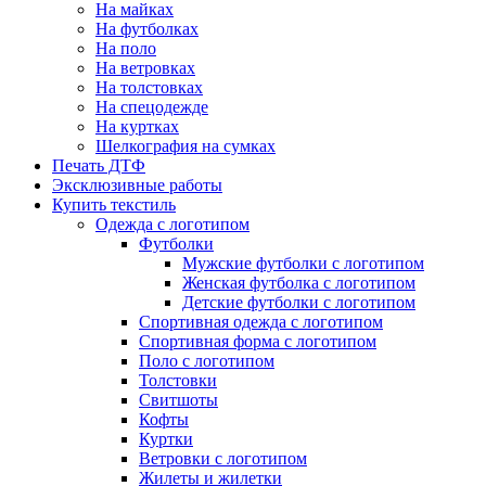
На майках
На футболках
На поло
На ветровках
На толстовках
На спецодежде
На куртках
Шелкография на сумках
Печать ДТФ
Эксклюзивные работы
Купить текстиль
Одежда с логотипом
Футболки
Мужские футболки с логотипом
Женская футболка с логотипом
Детские футболки с логотипом
Спортивная одежда с логотипом
Спортивная форма с логотипом
Поло с логотипом
Толстовки
Свитшоты
Кофты
Куртки
Ветровки с логотипом
Жилеты и жилетки