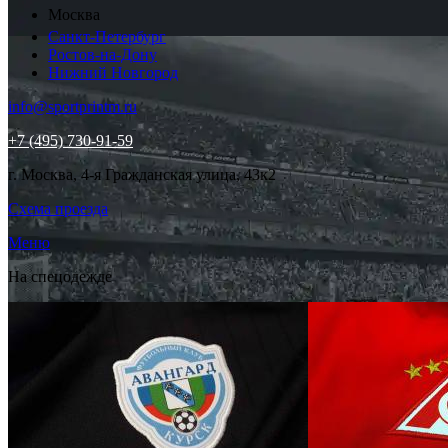
Москва
Санкт-Петербург
Ростов-на-Дону
Нижний Новгород
info@sportprintm.ru
+7 (495) 730-91-59
г. Москва, 4-я Гражданская улица, 43к2
Схема проезда
Меню
На спецодежде