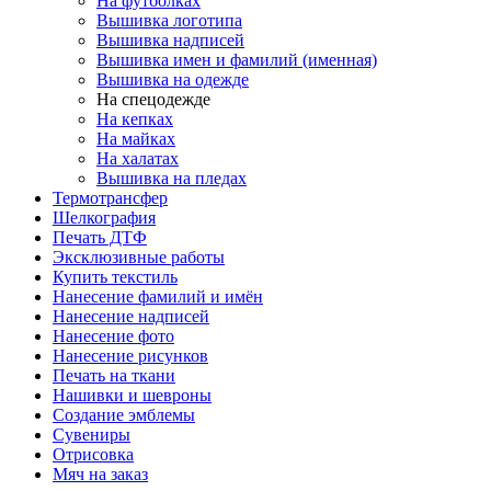
На футболках
Вышивка логотипа
Вышивка надписей
Вышивка имен и фамилий (именная)
Вышивка на одежде
На спецодежде
На кепках
На майках
На халатах
Вышивка на пледах
Термотрансфер
Шелкография
Печать ДТФ
Эксклюзивные работы
Купить текстиль
Нанесение фамилий и имён
Нанесение надписей
Нанесение фото
Нанесение рисунков
Печать на ткани
Нашивки и шевроны
Создание эмблемы
Сувениры
Отрисовка
Мяч на заказ