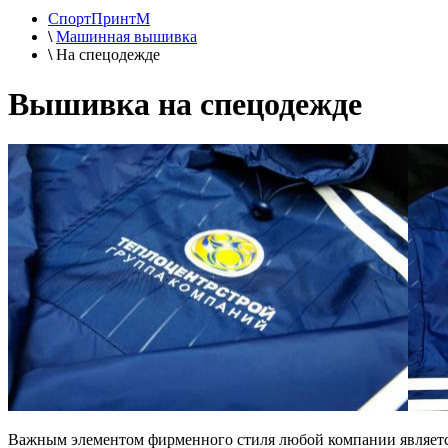
СпортПринтМ
\
Машинная вышивка
\
На спецодежде
Вышивка на спецодежде
Важным элементом фирменного стиля любой компании являетс