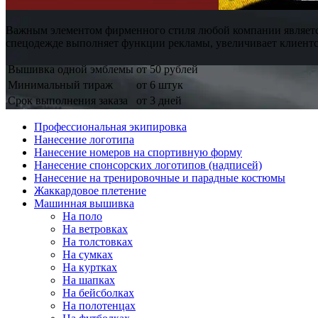
Важным элементом фирменного стиля любой компании являетс
спецодежде выполняет функции рекламы, увеличивает клиентск
Вышивка одной эмблемы
от 50 рублей
Минимальный тираж
от 6 штук
Срок выполнения заказа
от 3 дней
Профессиональная экипировка
Нанесение логотипа
Нанесение номеров на спортивную форму
Нанесение спонсорских логотипов (надписей)
Нанесение на тренировочные и парадные костюмы
Жаккардовое плетение
Машинная вышивка
На поло
На ветровках
На толстовках
На сумках
На куртках
На шапках
На бейсболках
На полотенцах