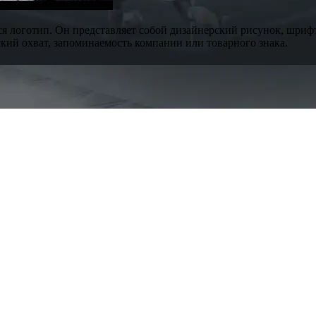
я логотип. Он представляет собой дизайнерский рисунок, шри
ий охват, запоминаемость компании или товарного знака.