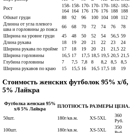
158-
158-
170-
170-
170-
182-
182-
Рост
164
164
176
176
176
188
188
Обхват груди
88
92
96
100
104
108
112
Длинна от угла плевого
66
68
70
72
74
76
78
шва и горловины до пояса
Ширина на уровне груди
45
48
50
52
54
56,5
59
Длина рукава
18
19
20
21
22
23
24
Ширина рукава по пройме
17
18
19
20
21
21,5
22
Ширина горловины
16,5
17
17,5
18,5
19,5
20,5
21,5
Глубина горловины
7
7,5
7,8
8
8,2
8,5
8,5
Ширина рукавов по краю
15
15,5
16
16,5
17,5
18
19
Стоимость женских футболок 95% х/б,
5% Лайкра
Футболка женская 95%
ПЛОТНОСТЬ
РАЗМЕРЫ
ЦЕНА.
х/б 5% Лайкра
360
50шт.
180г/кв.м.
XS-5XL
Руб.
350
100шт.
180г/кв.м.
XS-5XL
Руб.