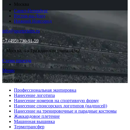
Москва
Санкт-Петербург
Ростов-на-Дону
Нижний Новгород
info@sportprintm.ru
+7 (495) 730-91-59
г. Москва, 4-я Гражданская улица, 43к2
Схема проезда
Меню
Футболки
Профессиональная экипировка
Нанесение логотипа
Нанесение номеров на спортивную форму
Нанесение спонсорских логотипов (надписей)
Нанесение на тренировочные и парадные костюмы
Жаккардовое плетение
Машинная вышивка
Термотрансфер