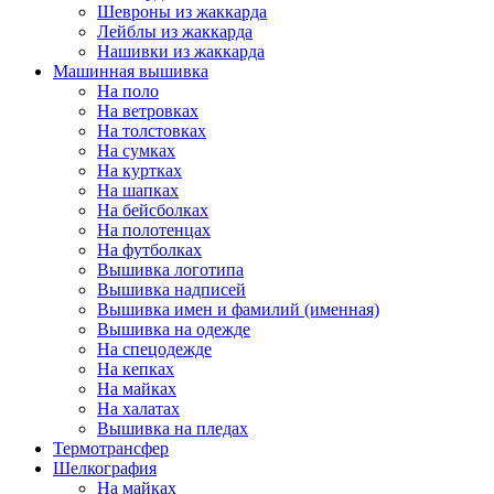
Шевроны из жаккарда
Лейблы из жаккарда
Нашивки из жаккарда
Машинная вышивка
На поло
На ветровках
На толстовках
На сумках
На куртках
На шапках
На бейсболках
На полотенцах
На футболках
Вышивка логотипа
Вышивка надписей
Вышивка имен и фамилий (именная)
Вышивка на одежде
На спецодежде
На кепках
На майках
На халатах
Вышивка на пледах
Термотрансфер
Шелкография
На майках