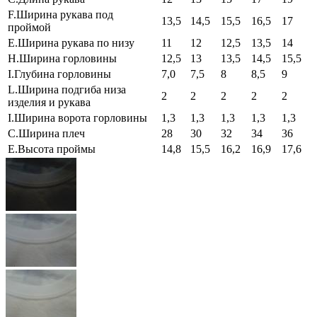
F.Ширина рукава под
13,5
14,5
15,5
16,5
17
проймой
E.Ширина рукава по низу
11
12
12,5
13,5
14
H.Ширина горловины
12,5
13
13,5
14,5
15,5
I.Глубина горловины
7,0
7,5
8
8,5
9
L.Ширина подгиба низа
2
2
2
2
2
изделия и рукава
I.Ширина ворота горловины
1,3
1,3
1,3
1,3
1,3
C.Ширина плеч
28
30
32
34
36
E.Высота проймы
14,8
15,5
16,2
16,9
17,6