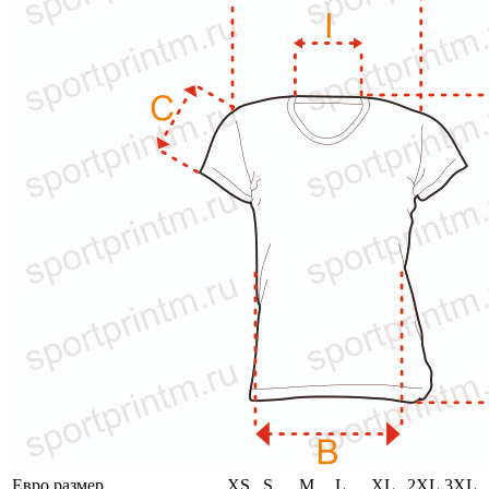
Евро размер
XS
S
M
L
XL
2XL
3XL