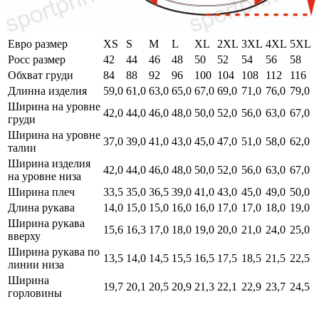
Евро размер
XS
S
M
L
XL
2XL
3XL
4XL
5XL
Росс размер
42
44
46
48
50
52
54
56
58
Обхват груди
84
88
92
96
100
104
108
112
116
Длинна изделия
59,0
61,0
63,0
65,0
67,0
69,0
71,0
76,0
79,0
Ширина на уровне
42,0
44,0
46,0
48,0
50,0
52,0
56,0
63,0
67,0
груди
Ширина на уровне
37,0
39,0
41,0
43,0
45,0
47,0
51,0
58,0
62,0
талии
Ширина изделия
42,0
44,0
46,0
48,0
50,0
52,0
56,0
63,0
67,0
на уровне низа
Ширина плеч
33,5
35,0
36,5
39,0
41,0
43,0
45,0
49,0
50,0
Длина рукава
14,0
15,0
15,0
16,0
16,0
17,0
17,0
18,0
19,0
Ширина рукава
15,6
16,3
17,0
18,0
19,0
20,0
21,0
24,0
25,0
вверху
Ширина рукава по
13,5
14,0
14,5
15,5
16,5
17,5
18,5
21,5
22,5
линии низа
Ширина
19,7
20,1
20,5
20,9
21,3
22,1
22,9
23,7
24,5
горловины