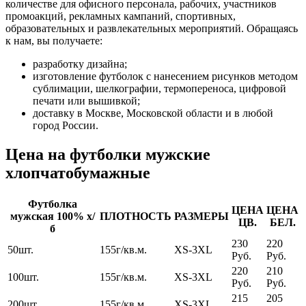
количестве для офисного персонала, рабочих, участников
промоакций, рекламных кампаний, спортивных,
образовательных и развлекательных мероприятий. Обращаясь
к нам, вы получаете:
разработку дизайна;
изготовление футболок с нанесением рисунков методом
сублимации, шелкографии, термопереноса, цифровой
печати или вышивкой;
доставку в Москве, Московской области и в любой
город России.
Цена на футболки мужские
хлопчатобумажные
Футболка
ЦЕНА
ЦЕНА
мужская 100% х/
ПЛОТНОСТЬ
РАЗМЕРЫ
ЦВ.
БЕЛ.
б
230
220
50шт.
155г/кв.м.
XS-3XL
Руб.
Руб.
220
210
100шт.
155г/кв.м.
XS-3XL
Руб.
Руб.
215
205
200шт.
155г/кв.м.
XS-3XL