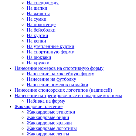
На спецодежду
На шапки
На жилеты
На сумки
На полотенце
На бейсболки
На куртки
На кепки
На утепленные куртки
На спортивную форму
На рюкзаки
На кружки
Нанесение номеров на спортивную форму
Нанесение на хоккейную форму
Нанесение на футболку
Нанесение номеров на майки
Нанесение спонсорских логотипов (надписей)
Нанесение на тренировочные и парадные костюмы
Набивка на форму
Жаккардовое плетение
Жаккардовые этикетки
Жаккардовые бирки
Жаккардовые ярлыки
Жаккардовые логотипы
Жаккардовые ленты