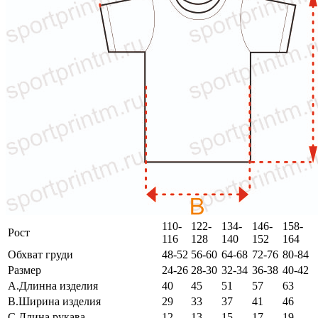
110-
122-
134-
146-
158-
Рост
116
128
140
152
164
Обхват груди
48-52
56-60
64-68
72-76
80-84
Размер
24-26
28-30
32-34
36-38
40-42
A.Длинна изделия
40
45
51
57
63
B.Ширина изделия
29
33
37
41
46
C.Длина рукава
12
13
15
17
19