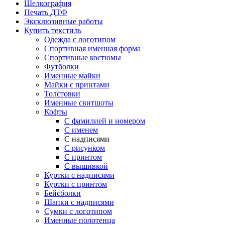
Шелкография
Печать ДТФ
Эксклюзивные работы
Купить текстиль
Одежда с логотипом
Спортивная именная форма
Спортивные костюмы
Футболки
Именные майки
Майки с принтами
Толстовки
Именные свитшоты
Кофты
С фамилией и номером
С именем
С надписями
С рисунком
С принтом
С вышивкой
Куртки с надписями
Куртки с принтом
Бейсболки
Шапки с надписями
Сумки с логотипом
Именные полотенца