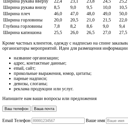
Ширина рукава вверху
22,4
23,1
23,8
24,5
25,2
Ширина рукава внизу
8,5
9,0
9,5
10,0
10,5
Ширина плеч
46,0
47,0
48,0
49,0
50,0
Ширина горловины
20,0
20,5
21,0
21,5
22,0
Глубина горловины
7,8
8,2
8,6
9,0
9,4
Ширина капюшона
25,5
26,0
26,5
27,0
27,5
Кроме частных клиентов, одежду с надписью на спине заказыв
организаторы мероприятий. Идеи для размещения информации 
название организации;
адрес, контактные данные;
email, сайт;
прикольные выражения, юмор, цитаты;
парные надписи;
девизы, слоганы;
реклама продукции или услуг.
Напишите нам ваши вопросы или предложения
Ваш телефон
Ваша почта
Email
Телефон
Ваше имя