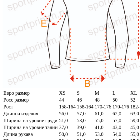
Евро размер
XS
S
M
L
XL
Росс размер
44
46
48
50
52
Рост
158-164
158-164
170-176
170-176
182-
Длинна изделия
56,0
57,0
61,0
62,0
63,0
Ширина на уровне груди
51,0
53,0
55,0
57,0
59,0
Ширина на уровне талии
37,0
39,0
41,0
43,0
45,0
Длина рукава
50,0
51,0
53,0
54,0
55,0