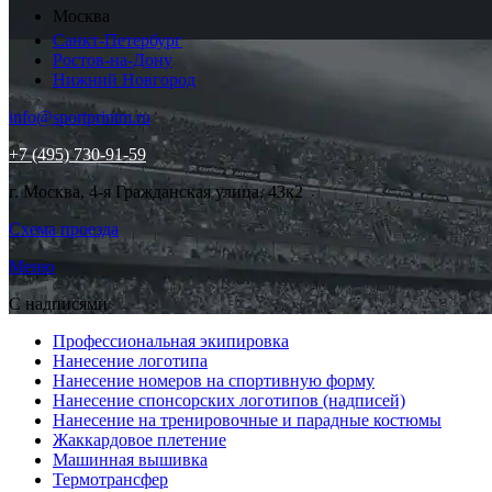
Москва
Санкт-Петербург
Ростов-на-Дону
Нижний Новгород
info@sportprintm.ru
+7 (495) 730-91-59
г. Москва, 4-я Гражданская улица, 43к2
Схема проезда
Меню
С надписями
Профессиональная экипировка
Нанесение логотипа
Нанесение номеров на спортивную форму
Нанесение спонсорских логотипов (надписей)
Нанесение на тренировочные и парадные костюмы
Жаккардовое плетение
Машинная вышивка
Термотрансфер