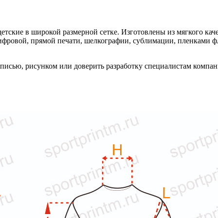
етские в широкой размерной сетке. Изготовлены из мягкого кач
фровой, прямой печати, шелкографии, сублимации, пленками фло
адписью, рисунком или доверить разработку специалистам комп