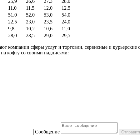
25,9
26,6
27,3
28,0
11,0
11,5
12,0
12,5
51,0
52,0
53,0
54,0
22,5
23,0
23,5
24,0
9,8
10,2
10,6
11,0
28,0
28,5
29,0
29,5
ают компании сферы услуг и торговли, сервисные и курьерские 
на кофту со своими надписями:
Сообщение
Отправит