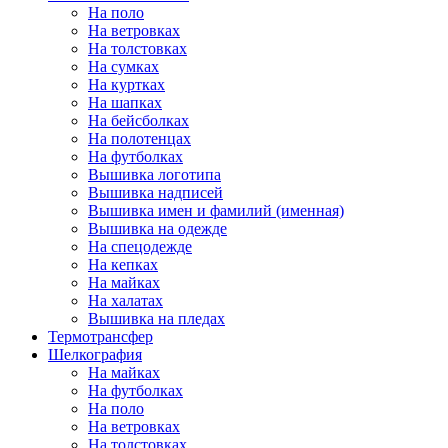
На поло
На ветровках
На толстовках
На сумках
На куртках
На шапках
На бейсболках
На полотенцах
На футболках
Вышивка логотипа
Вышивка надписей
Вышивка имен и фамилий (именная)
Вышивка на одежде
На спецодежде
На кепках
На майках
На халатах
Вышивка на пледах
Термотрансфер
Шелкография
На майках
На футболках
На поло
На ветровках
На толстовках