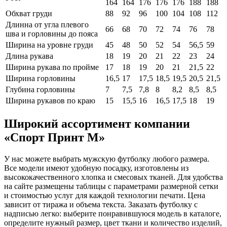
164
164
176
176
176
188
188
Обхват груди
88
92
96
100
104
108
112
Длинна от угла плевого
66
68
70
72
74
76
78
шва и горловины до пояса
Ширина на уровне груди
45
48
50
52
54
56,5
59
Длина рукава
18
19
20
21
22
23
24
Ширина рукава по пройме
17
18
19
20
21
21,5
22
Ширина горловины
16,5
17
17,5
18,5
19,5
20,5
21,5
Глубина горловины
7
7,5
7,8
8
8,2
8,5
8,5
Ширина рукавов по краю
15
15,5
16
16,5
17,5
18
19
Широкий ассортимент компании
«Спорт Принт М»
У нас можете выбрать мужскую футболку любого размера.
Все модели имеют удобную посадку, изготовлены из
высококачественного хлопка и смесовых тканей. Для удобства
на сайте размещены таблицы с параметрами размерной сетки
и стоимостью услуг для каждой технологии печати. Цена
зависит от тиража и объема текста. Заказать футболку с
надписью легко: выберите понравившуюся модель в каталоге,
определите нужный размер, цвет ткани и количество изделий,