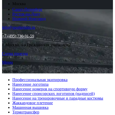
Москва
Санкт-Петербург
Ростов-на-Дону
Нижний Новгород
info@sportprintm.ru
+7 (495) 730-91-59
г. Москва, 4-я Гражданская улица, 43к2
Схема проезда
Меню
Мужские
Профессиональная экипировка
Нанесение логотипа
Нанесение номеров на спортивную форму
Нанесение спонсорских логотипов (надписей)
Нанесение на тренировочные и парадные костюмы
Жаккардовое плетение
Машинная вышивка
Термотрансфер