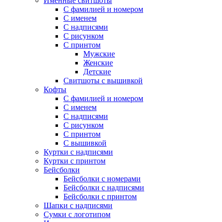
Именные свитшоты
С фамилией и номером
С именем
С надписями
С рисунком
С принтом
Мужские
Женские
Детские
Свитшоты с вышивкой
Кофты
С фамилией и номером
С именем
С надписями
С рисунком
С принтом
С вышивкой
Куртки с надписями
Куртки с принтом
Бейсболки
Бейсболки с номерами
Бейсболки с надписями
Бейсболки с принтом
Шапки с надписями
Сумки с логотипом