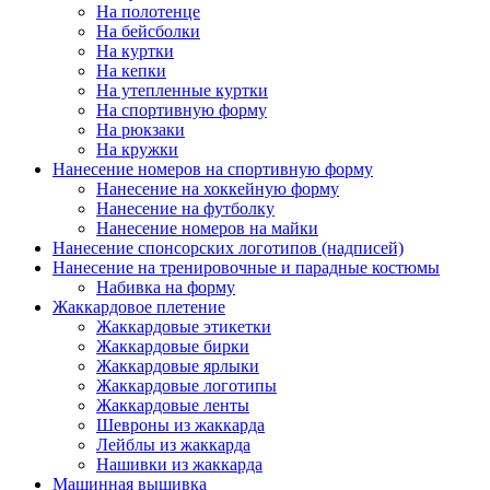
На полотенце
На бейсболки
На куртки
На кепки
На утепленные куртки
На спортивную форму
На рюкзаки
На кружки
Нанесение номеров на спортивную форму
Нанесение на хоккейную форму
Нанесение на футболку
Нанесение номеров на майки
Нанесение спонсорских логотипов (надписей)
Нанесение на тренировочные и парадные костюмы
Набивка на форму
Жаккардовое плетение
Жаккардовые этикетки
Жаккардовые бирки
Жаккардовые ярлыки
Жаккардовые логотипы
Жаккардовые ленты
Шевроны из жаккарда
Лейблы из жаккарда
Нашивки из жаккарда
Машинная вышивка