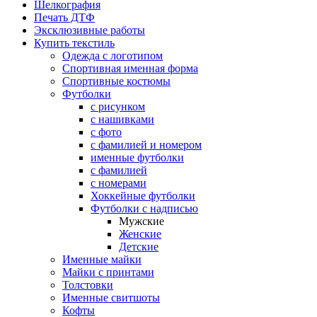
Шелкография
Печать ДТФ
Эксклюзивные работы
Купить текстиль
Одежда с логотипом
Спортивная именная форма
Спортивные костюмы
Футболки
с рисунком
с нашивками
с фото
с фамилией и номером
именные футболки
с фамилией
с номерами
Хоккейные футболки
Футболки с надписью
Мужские
Женские
Детские
Именные майки
Майки с принтами
Толстовки
Именные свитшоты
Кофты