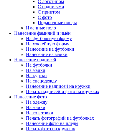
С логотипом
С надписями
С принтом
С фото
Подарочные пледы
Именные поло
Нанесение фамилий и имён
На футбольную форму
На хоккейную форму
Нанесение на футболки
Нанесение на майки
Нанесение надписей
На футболки
На майки
На куртки
На спецодежду
Нанесение надписей на кружки
Печать надписей и фото на кружках
Нанесение фото
На одежду
На майки
На толстовки
Печать фотографий на футболках
Нанесение фото на пледы
Печать фото на кружках