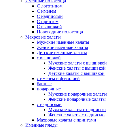
Именные полотенца
С логотипом
С именем
С надписями
С принтом
С вышивкой
Новогодние полотенца
Махровые халаты
Мужские именные халаты
Женские именные халаты
Детские именные халаты
с вышивкой
Мужские халаты с вышивкой
Женские халаты с вышивкой
Детские халаты с вышивкой
с именем и фамилией
банные
подарочные
Мужские подарочные халаты
Женские подарочные халаты
с надписями
Мужские халаты с надписью
Женские халаты с надписью
Махровые халаты с принтами
Именные пледы