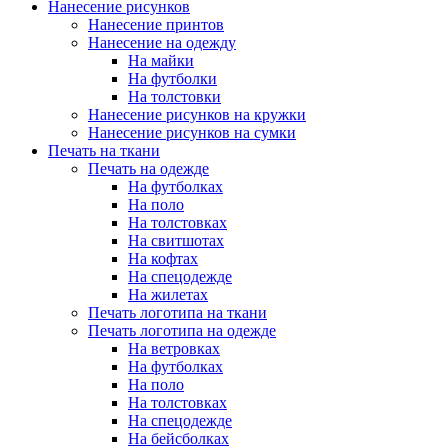
Нанесение рисунков
Нанесение принтов
Нанесение на одежду
На майки
На футболки
На толстовки
Нанесение рисунков на кружки
Нанесение рисунков на сумки
Печать на ткани
Печать на одежде
На футболках
На поло
На толстовках
На свитшотах
На кофтах
На спецодежде
На жилетах
Печать логотипа на ткани
Печать логотипа на одежде
На ветровках
На футболках
На поло
На толстовках
На спецодежде
На бейсболках