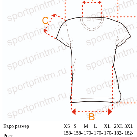
Евро размер
XS
S
M
L
XL
2XL
3XL
158-
158-
170-
170-
170-
182-
182-
Рост