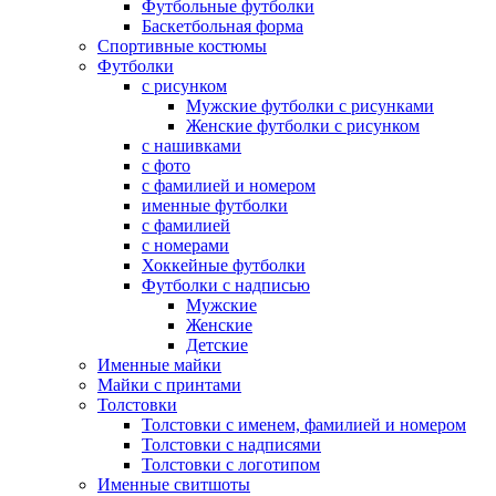
Футбольные футболки
Баскетбольная форма
Спортивные костюмы
Футболки
с рисунком
Мужские футболки с рисунками
Женские футболки с рисунком
с нашивками
с фото
с фамилией и номером
именные футболки
с фамилией
с номерами
Хоккейные футболки
Футболки с надписью
Мужские
Женские
Детские
Именные майки
Майки с принтами
Толстовки
Толстовки с именем, фамилией и номером
Толстовки с надписями
Толстовки с логотипом
Именные свитшоты