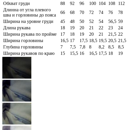
Обхват груди
88
92
96
100
104
108
112
Длинна от угла плевого
66
68
70
72
74
76
78
шва и горловины до пояса
Ширина на уровне груди
45
48
50
52
54
56,5
59
Длина рукава
18
19
20
21
22
23
24
Ширина рукава по пройме
17
18
19
20
21
21,5
22
Ширина горловины
16,5
17
17,5
18,5
19,5
20,5
21,5
Глубина горловины
7
7,5
7,8
8
8,2
8,5
8,5
Ширина рукавов по краю
15
15,5
16
16,5
17,5
18
19