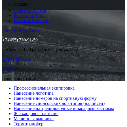
Москва
Санкт-Петербург
Ростов-на-Дону
Нижний Новгород
info@sportprintm.ru
+7 (495) 730-91-59
г. Москва, 4-я Гражданская улица, 43к2
Схема проезда
Меню
Поло с логотипом
Профессиональная экипировка
Нанесение логотипа
Нанесение номеров на спортивную форму
Нанесение спонсорских логотипов (надписей)
Нанесение на тренировочные и парадные костюмы
Жаккардовое плетение
Машинная вышивка
Термотрансфер