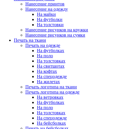
Нанесение принтов
Нанесение на одежду
На майки
На футболки
На толстовки
Нанесение рисунков на кружки
Нанесение рисунков на сумки
Печать на ткани
Печать на одежде
На футболках
На поло
На толстовках
На свитшотах
На кофтах
На спецодежде
На жилетах
Печать логотипа на ткани
Печать логотипа на одежде
На ветровках
На футболках
На поло
На толстовках
На спецодежде
На бейсболках
Печать на бейсболках