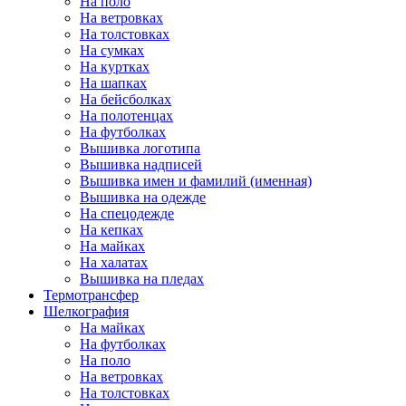
На поло
На ветровках
На толстовках
На сумках
На куртках
На шапках
На бейсболках
На полотенцах
На футболках
Вышивка логотипа
Вышивка надписей
Вышивка имен и фамилий (именная)
Вышивка на одежде
На спецодежде
На кепках
На майках
На халатах
Вышивка на пледах
Термотрансфер
Шелкография
На майках
На футболках
На поло
На ветровках
На толстовках