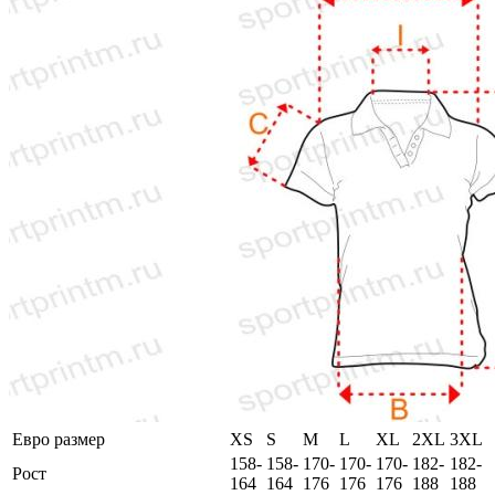
Евро размер
XS
S
M
L
XL
2XL
3XL
158-
158-
170-
170-
170-
182-
182-
Рост
164
164
176
176
176
188
188