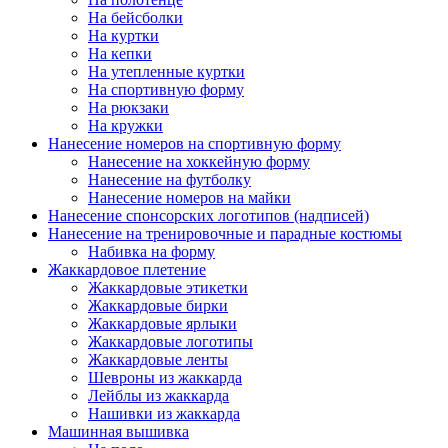
На бейсболки
На куртки
На кепки
На утепленные куртки
На спортивную форму
На рюкзаки
На кружки
Нанесение номеров на спортивную форму
Нанесение на хоккейную форму
Нанесение на футболку
Нанесение номеров на майки
Нанесение спонсорских логотипов (надписей)
Нанесение на тренировочные и парадные костюмы
Набивка на форму
Жаккардовое плетение
Жаккардовые этикетки
Жаккардовые бирки
Жаккардовые ярлыки
Жаккардовые логотипы
Жаккардовые ленты
Шевроны из жаккарда
Лейблы из жаккарда
Нашивки из жаккарда
Машинная вышивка